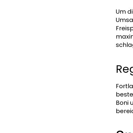
Um di
Umsat
Freis
maxim
schla
Re
Fortl
beste
Boni 
berei