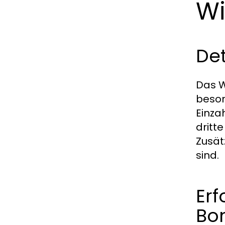
Wi
De
Das W
beson
Einza
dritte
Zusät
sind.
Er
Bo