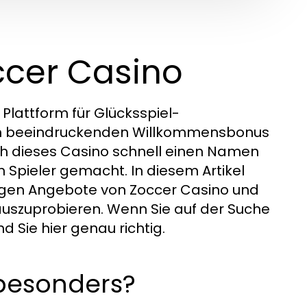
ccer Casino
lattform für Glücksspiel-
inem beeindruckenden Willkommensbonus
ich dieses Casino schnell einen Namen
 Spieler gemacht. In diesem Artikel
rtigen Angebote von Zoccer Casino und
 auszuprobieren. Wenn Sie auf der Suche
nd Sie hier genau richtig.
besonders?