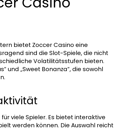
cer Casino
tern bietet Zoccer Casino eine
agend sind die Slot-Spiele, die nicht
hiedliche Volatilitätsstufen bieten.
pus“ und „Sweet Bonanza“, die sowohl
n.
ktivität
ür viele Spieler. Es bietet interaktive
spielt werden können. Die Auswahl reicht