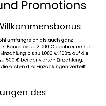
und Promotions
 Willkommensbonus
ohl umfangreich als auch ganz
% Bonus bis zu 2.000 € bei ihrer ersten
Einzahlung bis zu 1.000 €, 100% auf die
 zu 500 € bei der vierten Einzahlung.
die ersten drei Einzahlungen verteilt
gungen des