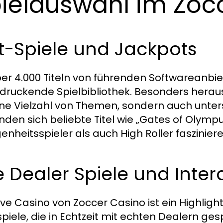
ielauswahl im Zoc
t-Spiele und Jackpots
ber 4.000 Titeln von führenden Softwareanbie
druckende Spielbibliothek. Besonders herausr
ine Vielzahl von Themen, sondern auch untersc
finden sich beliebte Titel wie „Gates of Olym
enheitsspieler als auch High Roller fasziniere
e Dealer Spiele und Intera
ve Casino von Zoccer Casino ist ein Highlight f
spiele, die in Echtzeit mit echten Dealern ge