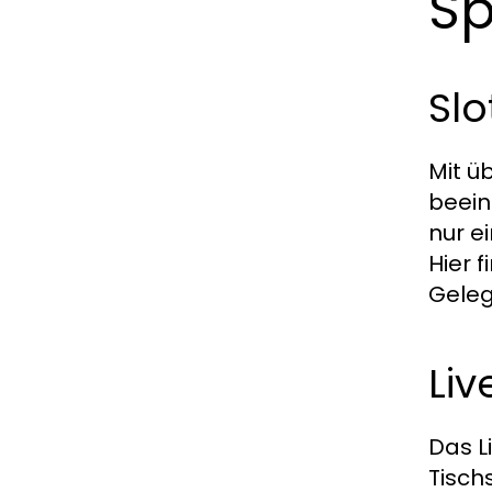
Sp
Slo
Mit ü
beein
nur e
Hier 
Geleg
Liv
Das Li
Tisch