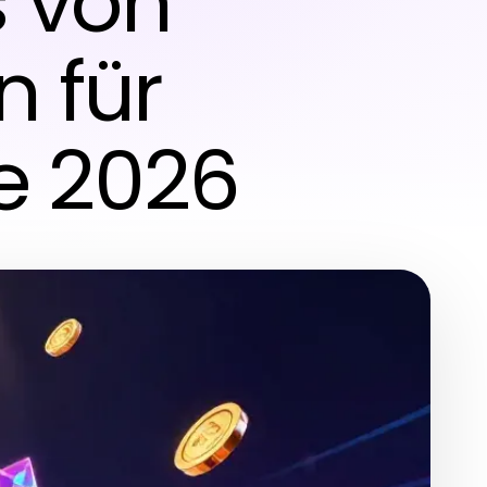
 von
 für
e 2026