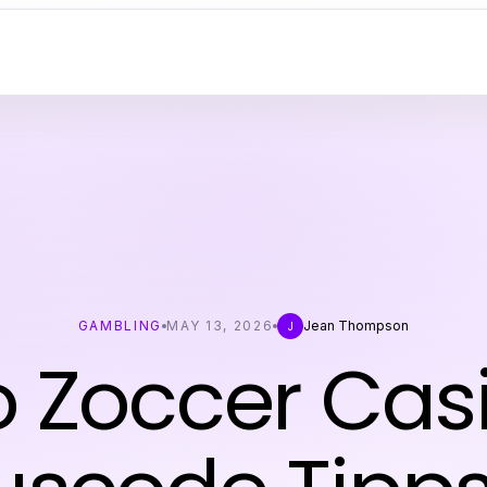
GAMBLING
MAY 13, 2026
Jean Thompson
J
o Zoccer Cas