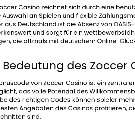
occer Casino zeichnet sich durch eine benutz
 Auswahl an Spielen und flexible Zahlungsm
er aus Deutschland ist die Absenz von OAS
kenswert und sorgt für ein wettbewerbsfähi
gen, die oftmals mit deutschem Online-Glück
e Bedeutung des Zoccer
onuscode von Zoccer Casino ist ein zentraler
licht, das volle Potenzial des Willkommens
be des richtigen Codes können Spieler mehr 
esten Angeboten des Casinos profitieren, die
chnitten sind.