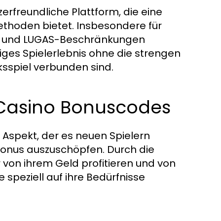
erfreundliche Plattform, die eine
ethoden bietet. Insbesondere für
IS- und LUGAS-Beschränkungen
ges Spielerlebnis ohne die strengen
sspiel verbunden sind.
 Casino Bonuscodes
 Aspekt, der es neuen Spielern
bonus auszuschöpfen. Durch die
von ihrem Geld profitieren und von
 speziell auf ihre Bedürfnisse